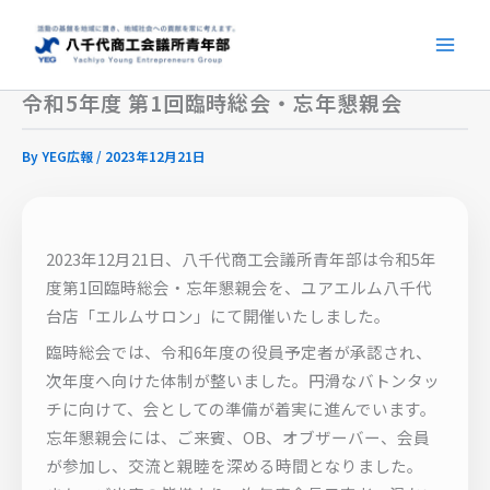
内
容
を
ス
令和5年度 第1回臨時総会・忘年懇親会
キ
ッ
By
YEG広報
/
2023年12月21日
プ
2023年12月21日、八千代商工会議所青年部は令和5年
度第1回臨時総会・忘年懇親会を、ユアエルム八千代
台店「エルムサロン」にて開催いたしました。
臨時総会では、令和6年度の役員予定者が承認され、
次年度へ向けた体制が整いました。円滑なバトンタッ
チに向けて、会としての準備が着実に進んでいます。
忘年懇親会には、ご来賓、OB、オブザーバー、会員
が参加し、交流と親睦を深める時間となりました。