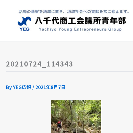
内
容
を
ス
キ
ッ
プ
20210724_114343
By
YEG広報
/
2021年8月7日