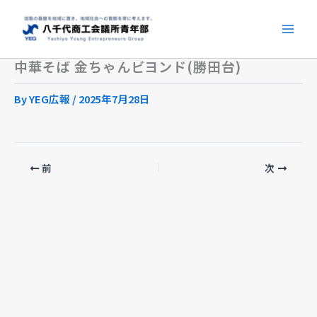
内
容
を
ス
中華そば 金ちゃんビヨンド(勝田台)
キ
By
YEG広報
/
2025年7月28日
ッ
プ
前
次