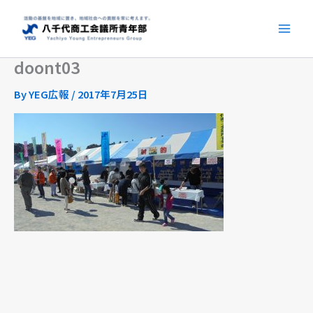
内
容
を
doont03
ス
キ
By
YEG広報
/
2017年7月25日
ッ
プ