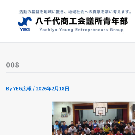
内
容
を
ス
キ
ッ
プ
008
By
YEG広報
/
2026年2月18日