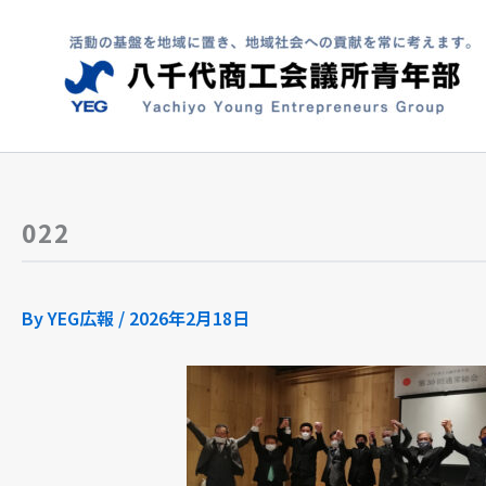
内
容
を
ス
キ
ッ
プ
022
By
YEG広報
/
2026年2月18日