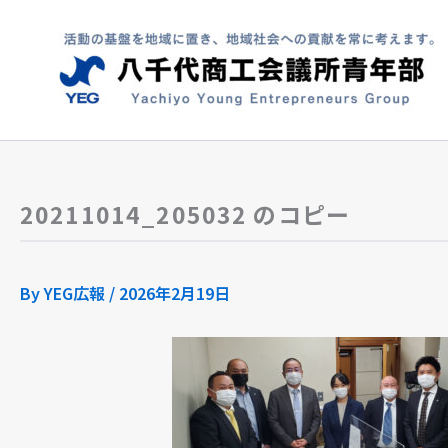
内
容
を
ス
キ
ッ
プ
20211014_205032 のコピー
By
YEG広報
/
2026年2月19日