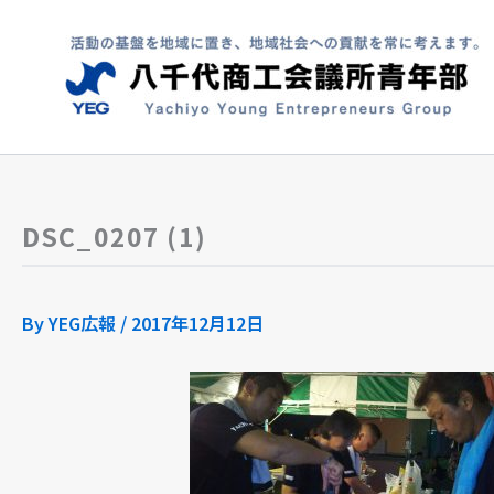
内
容
を
ス
キ
ッ
プ
DSC_0207 (1)
By
YEG広報
/
2017年12月12日